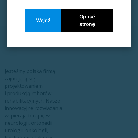
1
2
Opuść
Wejdź
stronę
Jesteśmy polską firmą
zajmującą się
projektowaniem
i produkcją robotów
rehabilitacyjnych. Nasze
innowacyjne rozwiązania
wspierają terapię w
neurologii, ortopedii,
urologii, onkologii,
kardiologii,a także w