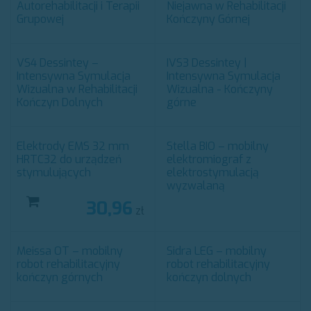
Autorehabilitacji i Terapii
Niejawna w Rehabilitacji
Grupowej
Kończyny Górnej
VS4 Dessintey –
IVS3 Dessintey |
Intensywna Symulacja
Intensywna Symulacja
Wizualna w Rehabilitacji
Wizualna - Kończyny
Kończyn Dolnych
górne
Elektrody EMS 32 mm
Stella BIO – mobilny
HRTC32 do urządzeń
elektromiograf z
stymulujących
elektrostymulacją
wyzwalaną
30,96
zł
Meissa OT – mobilny
Sidra LEG – mobilny
robot rehabilitacyjny
robot rehabilitacyjny
kończyn górnych
kończyn dolnych