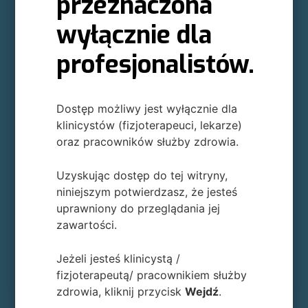
przeznaczona
zł
zł
wyłącznie dla
Elektrody Axelgaard
Elektroda rektalna
UltraStim Snap SN2020
Everyway PR-09A
profesjonalistów.
5x5 cm (4 szt./paczka)
27,55
190,40
zł
zł
Dostęp możliwy jest wyłącznie dla
klinicystów (fizjoterapeuci, lekarze)
oraz pracowników służby zdrowia.
Elektroda waginalna
Elektroda Perisphera-U
Everyway PR-02A
Uzyskując dostęp do tej witryny,
69,41
119,00
niniejszym potwierdzasz, że jesteś
zł
zł
uprawniony do przeglądania jej
zawartości.
Elektroda Perisphera-H
Elektroda Perisphera-A
Jeżeli jesteś klinicystą /
119,00
150,95
zł
zł
fizjoterapeutą/ pracownikiem służby
zdrowia, kliknij przycisk
Wejdź
.