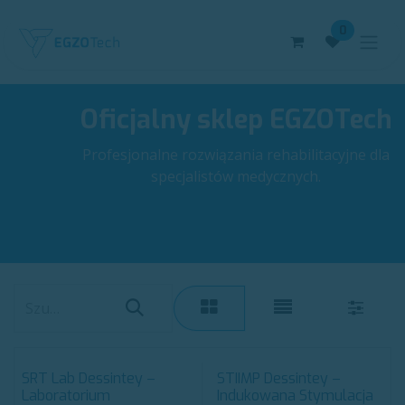
Skip to Content
0
Oficjalny sklep EGZOTech
Profesjonalne rozwiązania rehabilitacyjne dla
specjalistów medycznych.
SRT Lab Dessintey –
STIIMP Dessintey –
Laboratorium
Indukowana Stymulacja