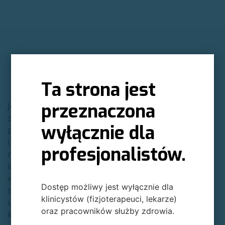
Ta strona jest
przeznaczona
Jesteśmy polską firmą
zajmującą się
wyłącznie dla
projektowaniem
i produkcją robotów
profesjonalistów.
rehabilitacyjnych. Nasze
innowacyjne rozwiązania
wspierają terapię w
Dostęp możliwy jest wyłącznie dla
neurologii, ortopedii,
klinicystów (fizjoterapeuci, lekarze)
urologii, onkologii,
oraz pracowników służby zdrowia.
kardiologii,a także w