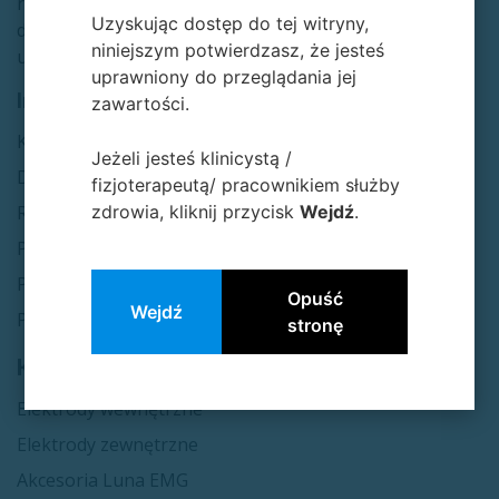
rehabilitacji
Uzyskując dostęp do tej witryny,
długoterminowej,
niniejszym potwierdzasz, że jesteś
uroginekologii i sporcie.​
uprawniony do przeglądania jej
Informacje
zawartości.
Kon​​takt
Jeżeli jesteś klinicystą /
Dostawa i płatność
fizjoterapeutą/ pracownikiem służby
zdrowia, kliknij przycisk
Wejdź
.
Regulamin sklepu
Polityka RODO
Polityka cookies
Opuść
Wejdź
Polityka newslettera
stronę
Kategorie
Elektrody wewnętrzne
Elektrody zewnętrzne
Akcesoria Luna EMG