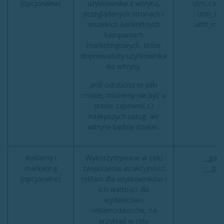
(opcjonalna)
użytkownika z witryną,
utm_camp
przeglądanych stronach i
utm_sou
wszelkich konkretnych
utm_med
kampaniach
marketingowych, które
doprowadziły użytkownika
do witryny.
Jeśli odrzucisz te pliki
cookie, możemy nie być w
stanie zapewnić Ci
najlepszych usług, ale
witryna będzie działać.
Reklamy i
Wykorzystywane w celu
__gads
marketing
zwiększenia atrakcyjności
__gac
(opcjonalne)
reklam dla użytkowników i
ich wartości dla
wydawców i
reklamodawców, na
przykład w celu