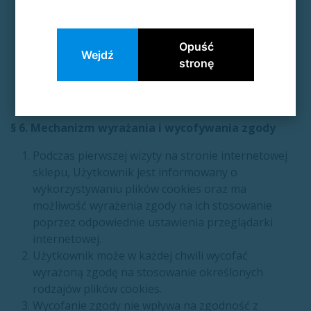
strony.
Niezbędności do wykonania umowy
(art. 6 ust. 1
lit. b RODO) – w przypadku plików cookies
Opuść
niezbędnych do świadczenia usług drogą
Wejdź
stronę
elektroniczną.
§ 6. Mechanizm wyrażania i wycofywania zgody
Podczas pierwszej wizyty na stronie internetowej
sklepu, Użytkownik jest informowany o
wykorzystywaniu plików cookies oraz ma
możliwość wyrażenia zgody na ich stosowanie
poprzez odpowiednie ustawienia przeglądarki
internetowej.
Użytkownik może w każdej chwili wycofać
wyrażoną zgodę na stosowanie określonych
rodzajów plików cookies.
Wycofanie zgody nie wpływa na zgodność z