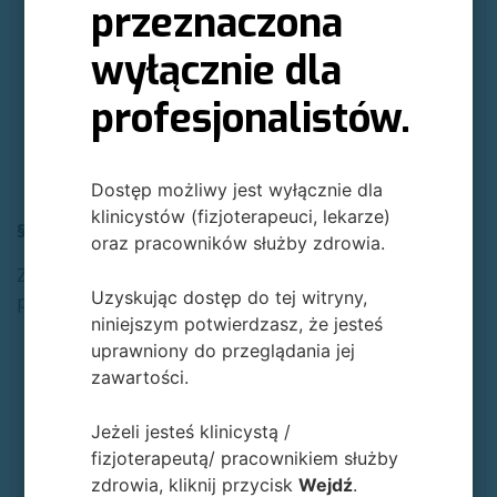
internetowych, co umożliwia ulepszanie ich
przeznaczona
struktury i zawartości.
wyłącznie dla
Zapewnienia bezpieczeństwa i niezawodności
sklepu.
profesjonalistów.
Prowadzenia działań marketingowych, w tym
reklamy kontekstowej i behawioralnej.
Dostęp możliwy jest wyłącznie dla
klinicystów (fizjoterapeuci, lekarze)
§ 5. Podstawa prawna przetwarzania danych
oraz pracowników służby zdrowia.
Zgodnie z wymogami RODO, przetwarzanie danych za
Uzyskując dostęp do tej witryny,
pomocą plików cookies odbywa się na podstawie:
niniejszym potwierdzasz, że jesteś
Zgody Użytkownika
(art. 6 ust. 1 lit. a RODO) – w
uprawniony do przeglądania jej
przypadku plików cookies wykorzystywanych do
zawartości.
celów marketingowych i analitycznych.
Uzasadnionego interesu Administratora
(art. 6
Jeżeli jesteś klinicystą /
ust. 1 lit. f RODO) – w przypadku plików cookies
fizjoterapeutą/ pracownikiem służby
niezbędnych do zapewnienia funkcjonalności
zdrowia, kliknij przycisk
Wejdź
.