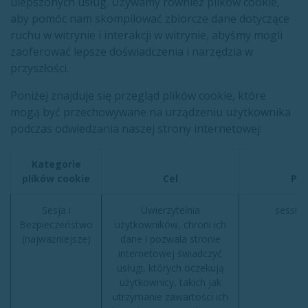
ulepszonych usług. Używamy również plików cookie,
aby pomóc nam skompilować zbiorcze dane dotyczące
ruchu w witrynie i interakcji w witrynie, abyśmy mogli
zaoferować lepsze doświadczenia i narzędzia w
przyszłości.
Poniżej znajduje się przegląd plików cookie, które
mogą być przechowywane na urządzeniu użytkownika
podczas odwiedzania naszej strony internetowej:
Kategorie
plików cookie
Cel
Prz
Sesja i
Uwierzytelnia
session
Bezpieczeństwo
użytkowników, chroni ich
(najważniejsze)
dane i pozwala stronie
internetowej świadczyć
usługi, których oczekują
użytkownicy, takich jak
utrzymanie zawartości ich