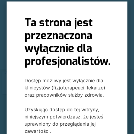
Romualda Traugutta 6H
44-100 Gliwice
Ta strona jest
Google maps >>
przeznaczona
wyłącznie dla
profesjonalistów.
Dostęp możliwy jest wyłącznie dla
klinicystów (fizjoterapeuci, lekarze)
oraz pracowników służby zdrowia.
Uzyskując dostęp do tej witryny,
niniejszym potwierdzasz, że jesteś
uprawniony do przeglądania jej
zawartości.