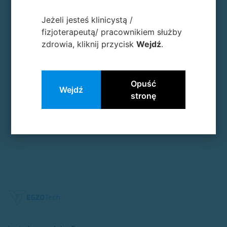
Jeżeli jesteś klinicystą /
fizjoterapeutą/ pracownikiem służby
zdrowia, kliknij przycisk
Wejdź
.
Opuść
Wejdź
stronę