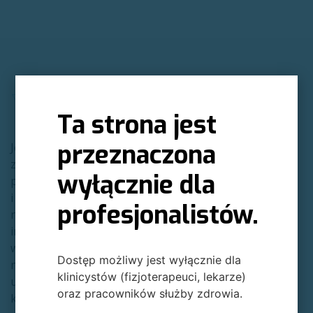
Ta strona jest
przeznaczona
Jesteśmy polską firmą
zajmującą się
wyłącznie dla
projektowaniem
i produkcją robotów
profesjonalistów.
rehabilitacyjnych. Nasze
innowacyjne rozwiązania
wspierają terapię w
Dostęp możliwy jest wyłącznie dla
neurologii, ortopedii,
klinicystów (fizjoterapeuci, lekarze)
urologii, onkologii,
oraz pracowników służby zdrowia.
kardiologii,a także w