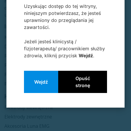
rehabilitacji
Uzyskując dostęp do tej witryny,
długoterminowej,
niniejszym potwierdzasz, że jesteś
uroginekologii i sporcie.​
uprawniony do przeglądania jej
Informacje
zawartości.
Kon​​takt
Jeżeli jesteś klinicystą /
Dostawa i płatność
fizjoterapeutą/ pracownikiem służby
zdrowia, kliknij przycisk
Wejdź
.
Regulamin sklepu
Polityka RODO
Polityka cookies
Opuść
Wejdź
Polityka newslettera
stronę
Kategorie
Elektrody wewnętrzne
Elektrody zewnętrzne
Akcesoria Luna EMG