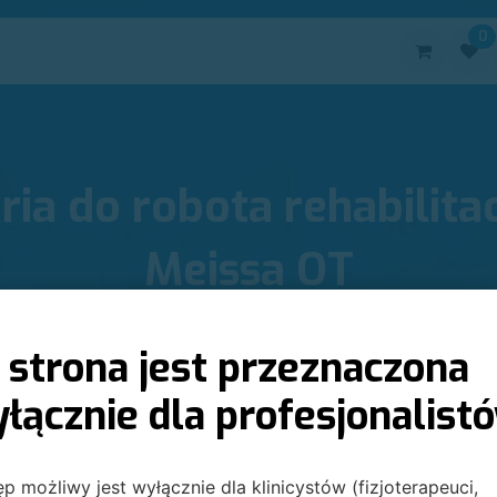
0
oduktów:
Urządzenia
Elektrody
Akcesoria
Kontakt
ria do robota rehabilita
Meissa OT
ria do urządzeń i robotów rehabilitacyjnych EGZOTech – z
terapii i zapewnij najwyższy standard rehabilitacji.
 strona jest przeznaczona
łącznie dla profesjonalist
p możliwy jest wyłącznie dla klinicystów (fizjoterapeuci,