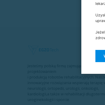
lekar
Uzysk
upraw
Jeżel
zdrow
Jesteśmy polską firmą zajmującą się
projektowaniem
i produkcją robotów rehabilitacyjnych. Nasz
innowacyjne rozwiązania wspierają terapię 
neurologii, ortopedii, urologii, onkologii,
kardiologii,a także w rehabilitacji długoterm
uroginekologii i sporcie.​