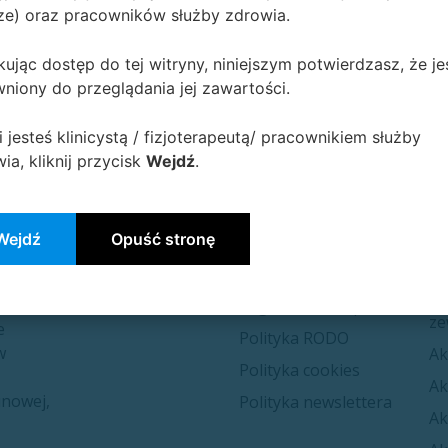
ze) oraz pracowników służby zdrowia.
ując dostęp do tej witryny, niniejszym potwierdzasz, że je
niony do przeglądania jej zawartości.
i jesteś klinicystą / fizjoterapeutą/ pracownikiem służby
ia, kliknij przycisk
Wejdź
.
K
Informacje
Wejdź
Opuść stronę
Kon​​takt
El
we
Dostawa i płatność
El
Regulamin sklepu
ze
e
Polityka RODO
w
Ak
Polityka cookies
Ak
inowej,
Polityka newslettera
Ak