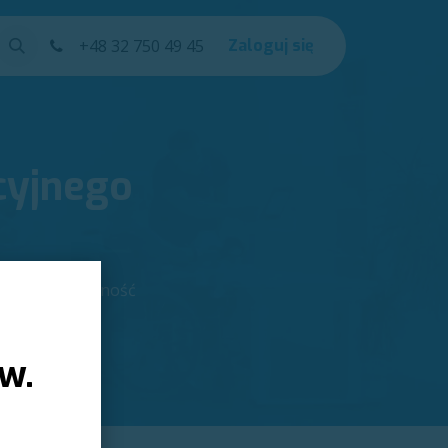
Kursy
+48 32 750 49 45
Help
Zaloguj się
cyjnego
większ efektywność
ów.