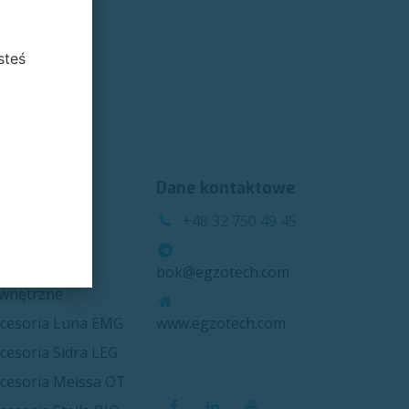
steś
ategorie
Dane kontaktowe
ektrody
+48 32 750 49 45
wnętrzne
ektrody
bok@egzotech.com
wnętrzne
cesoria Luna EMG
www.egzotech.com
cesoria Sidra LEG
cesoria Meissa OT