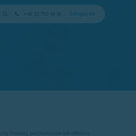
Kursy
+48 32 750 49 45
Help
Zaloguj się
zty Polskiej, paczkomatów lub odbioru