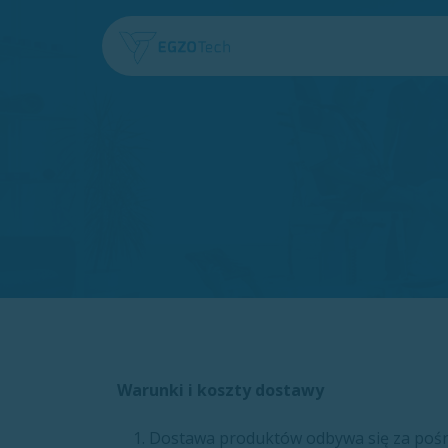
Skip to Content
Start
Kategorie pr
Warunki i koszty dostawy
Dostawa produktów odbywa się za pośre