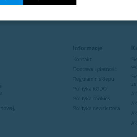
K
Informacje
Kon​​takt
El
we
Dostawa i płatność
El
Regulamin sklepu
ze
e
Polityka RODO
w
Ak
Polityka cookies
Ak
inowej,
Polityka newslettera
Ak
Ak