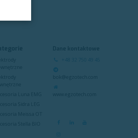
ategorie
Dane kontaktowe
ektrody
+48 32 750 49 45
wnętrzne
ektrody
bok@egzotech.com
wnętrzne
cesoria Luna EMG
www.egzotech.com
cesoria Sidra LEG
cesoria Meissa OT
cesoria Stella BIO