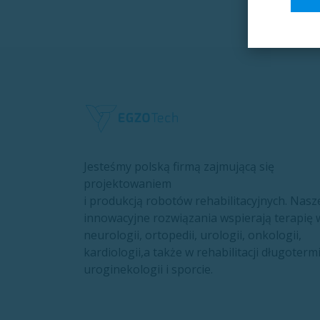
Jesteśmy polską firmą zajmującą się
projektowaniem
i produkcją robotów rehabilitacyjnych. Nasz
innowacyjne rozwiązania wspierają terapię 
neurologii, ortopedii, urologii, onkologii,
kardiologii,a także w rehabilitacji długoterm
uroginekologii i sporcie.​