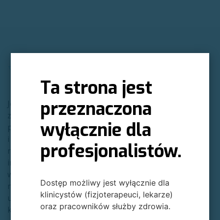
Ta strona jest
przeznaczona
Jesteśmy polską firmą
zajmującą się
wyłącznie dla
projektowaniem
i produkcją robotów
profesjonalistów.
rehabilitacyjnych. Nasze
innowacyjne rozwiązania
wspierają terapię w
Dostęp możliwy jest wyłącznie dla
neurologii, ortopedii,
klinicystów (fizjoterapeuci, lekarze)
urologii, onkologii,
oraz pracowników służby zdrowia.
kardiologii,a także w