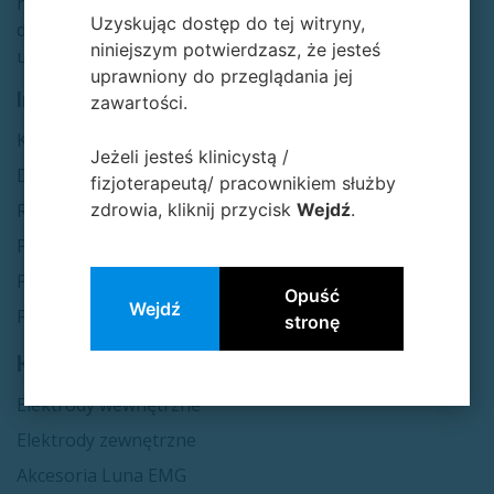
rehabilitacji
Uzyskując dostęp do tej witryny,
długoterminowej,
niniejszym potwierdzasz, że jesteś
uroginekologii i sporcie.​
uprawniony do przeglądania jej
Informacje
zawartości.
Kon​​takt
Jeżeli jesteś klinicystą /
Dostawa i płatność
fizjoterapeutą/ pracownikiem służby
zdrowia, kliknij przycisk
Wejdź
.
Regulamin sklepu
Polityka RODO
Polityka cookies
Opuść
Wejdź
Polityka newslettera
stronę
Kategorie
Elektrody wewnętrzne
Elektrody zewnętrzne
Akcesoria Luna EMG