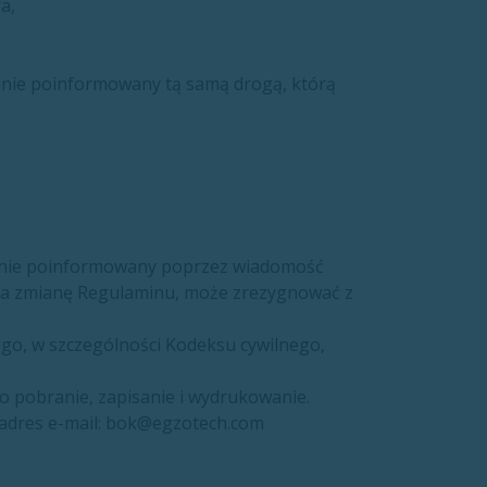
a,
tanie poinformowany tą samą drogą, którą
tanie poinformowany poprzez wiadomość
y na zmianę Regulaminu, może zrezygnować z
o, w szczególności Kodeksu cywilnego,
o pobranie, zapisanie i wydrukowanie.
a adres e-mail: bok@egzotech.com