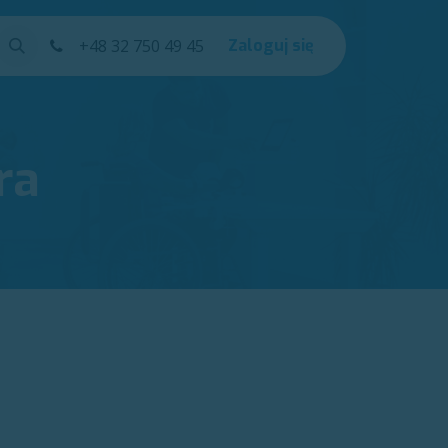
Kursy
+48 32 750 49 45
Help
Zaloguj się
ra