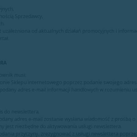
jnych,
lnością Sprzedawcy,
h.
t uzależniona od aktualnych działań promocyjnych i informac
rtał.
ERA
ownik musi:
ronie Sklepu internetowego poprzez podanie swojego adresu
odany adres e-mail informacji handlowych w rozumieniu usta
is do newslettera.
odany adres e-mail zostanie wysłana wiadomość z prośbą o p
yjny jest niezbędne do aktywowania usługi newslettera.
odania przyczyny, zrezygnować z usługi newslettera poprze