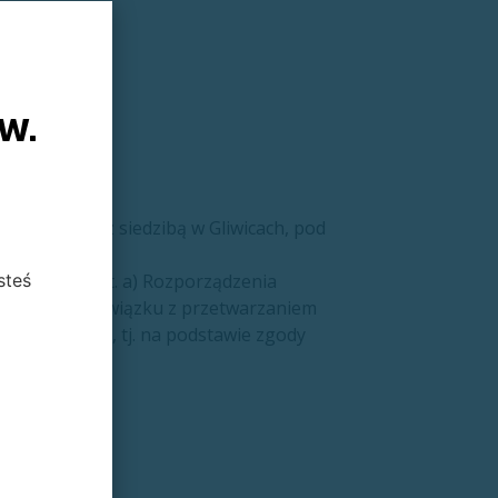
lettera,
ów.
Sp. z o.o. z siedzibą w Gliwicach, pod
steś
. 6 ust. 1 lit. a) Rozporządzenia
fizycznych w związku z przetwarzaniem
6/WE (RODO), tj. na podstawie zgody
ettera.