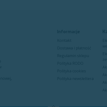
K
Informacje
Kon​​takt
El
we
Dostawa i płatność
El
Regulamin sklepu
ze
e
Polityka RODO
w
Ak
Polityka cookies
Ak
inowej,
Polityka newslettera
Ak
Ak