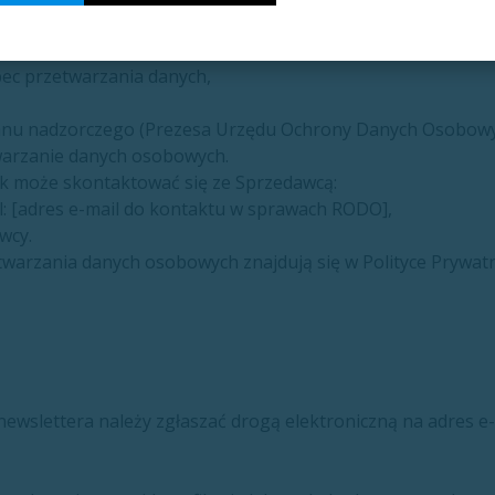
ia danych,
ec przetwarzania danych,
ganu nadzorczego (Prezesa Urzędu Ochrony Danych Osobowy
warzanie danych osobowych.
ik może skontaktować się ze Sprzedawcą:
l: [adres e-mail do kontaktu w sprawach RODO],
wcy.
warzania danych osobowych znajdują się w Polityce Prywatn
ewslettera należy zgłaszać drogą elektroniczną na adres e-m