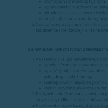
promocjach i ofertach specjalnych,
wydarzeniach branżowych i edukacy
aktualnościach związanych z działa
innych informacjach marketingowyc
Częstotliwość wysyłania newslettera jes
raz dziennie i nie rzadziej niż raz na kwa
§ 3. WARUNKI KORZYSTANIA Z NEWSLETT
Aby zamówić usługę newslettera, Użytk
wypełnić formularz dostępny na st
wyrazić zgodę na otrzymywanie na p
usług drogą elektroniczną,
zaakceptować niniejszy Regulamin,
kliknąć przycisk potwierdzający zap
Po wypełnieniu formularza zapisu, na p
aktywacyjny). Kliknięcie w link aktywac
Użytkownik może w każdej chwili, bez p