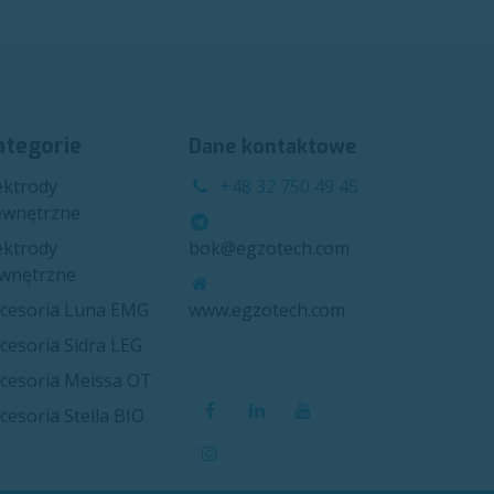
ategorie
Dane kontaktowe
ektrody
+48 32 750 49 45
wnętrzne
ektrody
bok@egzotech.com
wnętrzne
cesoria Luna EMG
www.egzotech.com
cesoria Sidra LEG
cesoria Meissa OT
cesoria Stella BIO