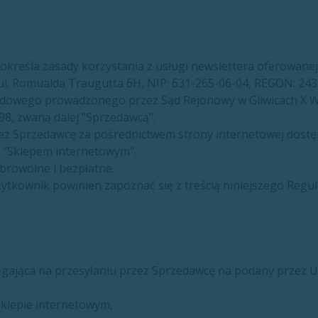
 określa zasady korzystania z usługi newslettera oferowanej
, ul. Romualda Traugutta 6H, NIP: 631-265-06-04, REGON: 24
ądowego prowadzonego przez Sąd Rejonowy w Gliwicach X W
, zwaną dalej "Sprzedawcą".
zez Sprzedawcę za pośrednictwem strony internetowej dost
j "Sklepem internetowym".
obrowolne i bezpłatne.
żytkownik powinien zapoznać się z treścią niniejszego Regu
legająca na przesyłaniu przez Sprzedawcę na podany przez 
klepie internetowym,