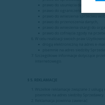
prawo do usunięcia danych,
prawo do ograniczenia przetwarzan
prawo do wniesienia sprzeciwu wob
prawo do przenoszenia danych,
prawo do wniesienia skargi do or
prawo do cofnięcia zgody na przet
W celu realizacji swoich praw Użytkown
drogą elektroniczną na adres e-mai
pisemnie na adres siedziby Sprzeda
Szczegółowe informacje dotyczące przet
internetowego.
§ 5. REKLAMACJE
Wszelkie reklamacje związane z usługą n
pisemnie na adres siedziby Sprzedawcy.
Reklamacja powinna zawierać: