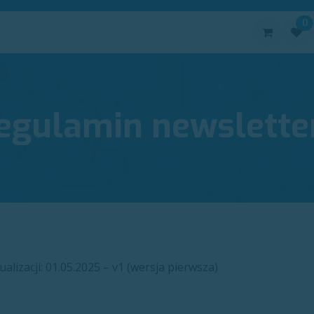
0
oduktów:
Urządzenia
Elektrody
Akcesoria
Kontakt
egulamin newslette
alizacji: 01.05.2025 – v1 (wersja pierwsza)