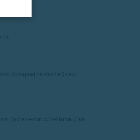
ch),
ości dostępnej na stronie Sklepu
ail: [adres e-mail do reklamacji] lub