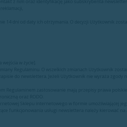
takt z nim oraz identyfikację jako subskrybenta newsletter
reklamacji,
e 14 dni od daty ich otrzymania. O decyzji Użytkownik zos
wejścia w życie].
zmiany Regulaminu. O wszelkich zmianach Użytkownik zos
zapisie do newslettera. Jeżeli Użytkownik nie wyraża zgod
ym Regulaminem zastosowanie mają przepisy prawa polskieg
troniczną oraz RODO.
ernetowej Sklepu internetowego w formie umożliwiającej jeg
yczące funkcjonowania usługi newslettera należy kierować n