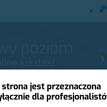
0
oduktów:
Urządzenia
Elektrody
Akcesoria
Kontakt
owy poziom
line już dziś!
riera biznesowa zaczyna się tutaj.
 strona jest przeznaczona
łącznie dla profesjonalist