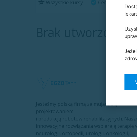
Wszystkie kursy
Certyfikaty
Dostę
lekar
Brak utworzonyc
Uzysk
upraw
Jeżel
zdrow
Jesteśmy polską firmą zajmującą się
projektowaniem
i produkcją robotów rehabilitacyjnych. Nasz
innowacyjne rozwiązania wspierają terapię 
neurologii, ortopedii, urologii, onkologii,