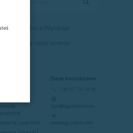
Tablica Wyników
steś
Brak tablicy wyników
ategorie
Dane kontaktowe
ektrody
+48 32 750 49 45
wnętrzne
ektrody
bok@egzotech.com
wnętrzne
cesoria Luna EMG
www.egzotech.com
cesoria Sidra LEG