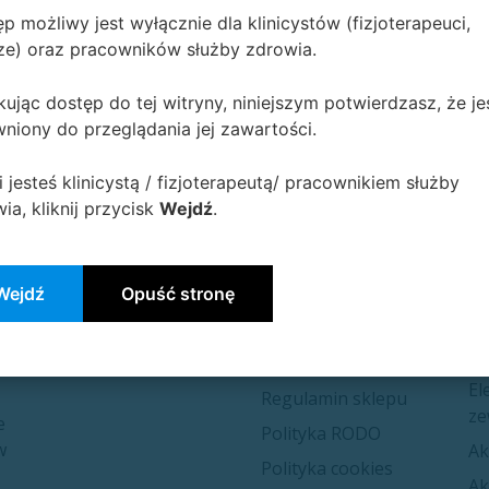
p możliwy jest wyłącznie dla klinicystów (fizjoterapeuci,
ze) oraz pracowników służby zdrowia.
h Kursów
ując dostęp do tej witryny, niniejszym potwierdzasz, że je
niony do przeglądania jej zawartości.
i jesteś klinicystą / fizjoterapeutą/ pracownikiem służby
ia, kliknij przycisk
Wejdź
.
K
Informacje
Wejdź
Opuść stronę
Kon​​takt
El
we
Dostawa i płatność
El
Regulamin sklepu
ze
e
Polityka RODO
w
Ak
Polityka cookies
Ak