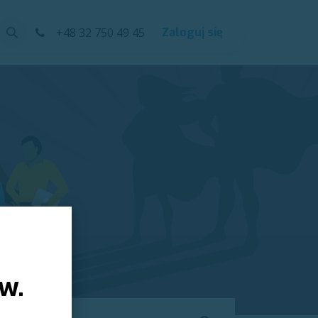
Kursy
+48 32 750 49 45
Help
Zaloguj się
ów.