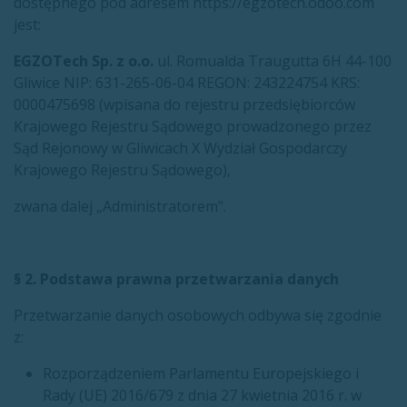
dostępnego pod adresem https://egzotech.odoo.com
jest:
EGZOTech Sp. z o.o.
ul. Romualda Traugutta 6H 44-100
Gliwice NIP: 631-265-06-04 REGON: 243224754 KRS:
0000475698 (wpisana do rejestru przedsiębiorców
Krajowego Rejestru Sądowego prowadzonego przez
Sąd Rejonowy w Gliwicach X Wydział Gospodarczy
Krajowego Rejestru Sądowego),
zwana dalej „Administratorem".
§ 2. Podstawa prawna przetwarzania danych
Przetwarzanie danych osobowych odbywa się zgodnie
z:
Rozporządzeniem Parlamentu Europejskiego i
Rady (UE) 2016/679 z dnia 27 kwietnia 2016 r. w